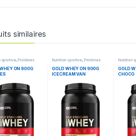
its similaires
n sportive
,
Protéines
Nutrition sportive
,
Protéines
Nutrition 
WHEY ON 900G
GOLD WHEY ON 900G
GOLD W
IES
ICECREAM VAN
CHOCO