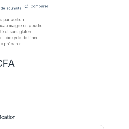
Comparer
e de souhaits
s par portion
acao maigre en poudre
té et sans gluten
ns dioxyde de titane
e à préparer
CFA
ication