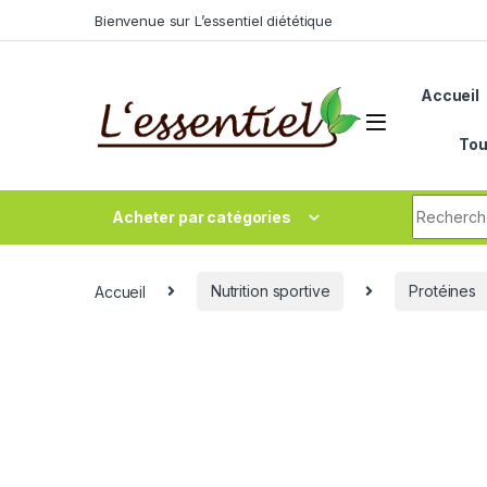
Skip to navigation
Skip to content
Bienvenue sur L’essentiel diététique
Accueil
Tou
Search fo
Acheter par catégories
Accueil
Nutrition sportive
Protéines