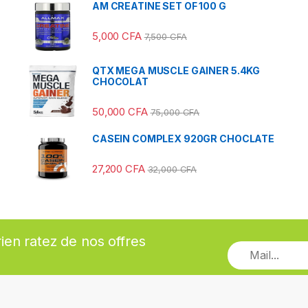
AM CREATINE SET OF 100 G
5,000
CFA
7,500
CFA
QTX MEGA MUSCLE GAINER 5.4KG
CHOCOLAT
50,000
CFA
75,000
CFA
CASEIN COMPLEX 920GR CHOCLATE
27,200
CFA
32,000
CFA
rien ratez de nos offres