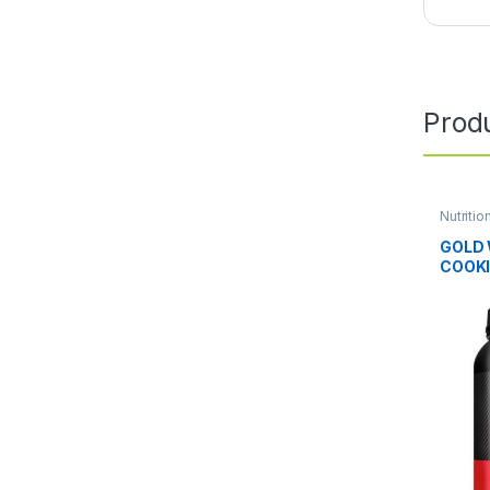
Produ
Nutritio
GOLD 
COOK