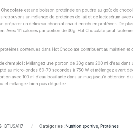
 Chocolate
est une boisson protéinée en poudre au goût de chocol
s retrouvons un mélange de protéines de lait et de lactosérum avec édu
se préparer un délicieux chocolat chaud enrichi en protéines. De plus,
ten. Avec 111 calories par portion de 30g, Hot Chocolate peut facilemen
 protéines contenues dans Hot Chocolate contribuent au maintien et
e d’emploi
: Mélangez une portion de 30g dans 200 ml d’eau dans u
pté au micro-ondes 60-70 secondes à 750 W et mélangez avant dégu
portion avec 100 ml d’eau bouillante dans un mug jusqu’à obtention d’u
au et mélangez bien puis dégustez.
 :
BTUSA117
Catégories :
Nutrition sportive
,
Protéines