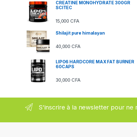
CREATINE MONOHYDRATE 300GR
SCITEC
C
15,000
CFA
a
Shilajit pure himalayan
r
40,000
CFA
o
u
LIPO6 HARDCORE MAX FAT BURNER
60CAPS
s
30,000
CFA
e
l
S'inscrire à la newsletter pour ne 