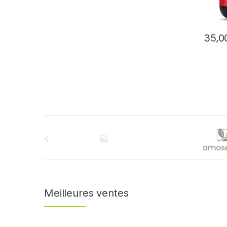
35,
B
r
a
n
Meilleures ventes
d
s