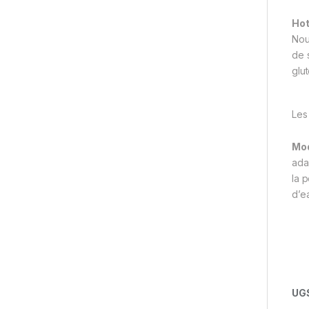
Hot
Nou
de 
glu
Les
Mod
ada
la 
d’e
UGS